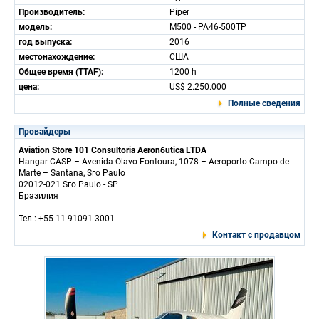
Производитель:
Piper
модель:
M500 - PA46-500TP
год выпуска:
2016
местонахождение:
США
Общее время (TTAF):
1200 h
цена:
US$ 2.250.000
Полные сведения
Провайдеры
Aviation Store 101 Consultoria Aeronбutica LTDA
Hangar CASP – Avenida Olavo Fontoura, 1078 – Aeroporto Campo de
Marte – Santana, Sгo Paulo
02012-021 Sгo Paulo - SP
Бразилия
Тел.: +55 11 91091-3001
Контакт с продавцом