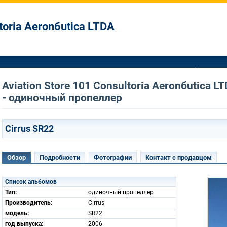
ltoria Aeronбutica LTDA
Aviation Store 101 Consultoria Aeronбutica
- одиночный пропеллер
Cirrus SR22
Обзор
Подробности
Фотографии
Контакт с продавцом
Список альбомов
Тип:
одиночный пропеллер
Производитель:
Cirrus
модель:
SR22
год выпуска:
2006