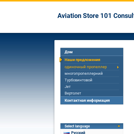
Aviation Store 101 Consu
Дом
Наши предложения
одиночный пропеллер
многопропеллерний
Турбовинтовой
Jет
Вертолет
Контактная информация
Select language
Русский