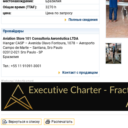
местонахождение:
Бразилия
Общее время (TTAF):
3270 h
цена:
Цена по запросу
Полные сведения
Провайдеры
Aviation Store 101 Consultoria Aeronбutica LTDA
Hangar CASP – Avenida Olavo Fontoura, 1078 – Aeroporto
Campo de Marte – Santana, Sгo Paulo
02012-021 Sгo Paulo - SP
Бразилия
Тел.: +55 11 91091-3001
Контакт с продавцом
Вернуться к списку
Распечатать