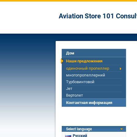
Aviation Store 101 Consu
Дом
Наши предложения
одиночный пропеллер
многопропеллерний
Турбовинтовой
Jет
Вертолет
Контактная информация
Select language
Русский