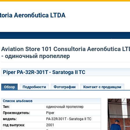
ltoria Aeronбutica LTDA
Aviation Store 101 Consultoria Aeronбutica
- одиночный пропеллер
Piper PA-32R-301T - Saratoga II TC
Обзор
Подробности
Фотографии
Контакт с продавцом
Список альбомов
Тип:
одиночный пропеллер
Производитель:
Piper
модель:
PA-32R-301T - Saratoga II TC
год выпуска:
2001