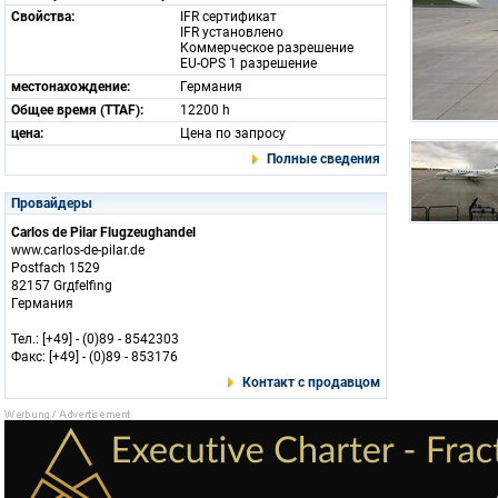
Свойства:
IFR сертификат
IFR установлено
Коммерческое разрешение
EU-OPS 1 разрешение
местонахождение:
Германия
Общее время (TTAF):
12200 h
цена:
Цена по запросу
Полные сведения
Провайдеры
Carlos de Pilar Flugzeughandel
www.carlos-de-pilar.de
Postfach 1529
82157 Grдfelfing
Германия
Тел.: [+49] - (0)89 - 8542303
Факс: [+49] - (0)89 - 853176
Контакт с продавцом