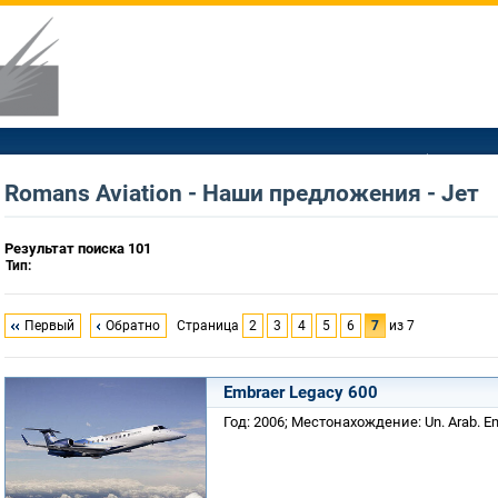
Romans Aviation - Наши предложения - Jет
Результат поиска 101
Тип:
Первый
Обратно
Страница
2
3
4
5
6
7
из 7
Embraer Legacy 600
Год: 2006; Местонахождение: Un. Arab. Em