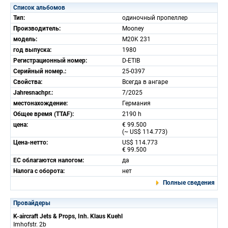
Список альбомов
Тип:
одиночный пропеллер
Производитель:
Mooney
модель:
M20K 231
год выпуска:
1980
Регистрационный номер:
D-ETIB
Серийный номер.:
25-0397
Свойства:
Всегда в ангаре
Jahresnachpr.:
7/2025
местонахождение:
Германия
Общее время (TTAF):
2190 h
цена:
€ 99.500
(~ US$ 114.773)
Цена-нетто:
US$ 114.773
€ 99.500
ЕС облагаются налогом:
да
Налога с оборота:
нет
Полные сведения
Провайдеры
K-aircraft Jets & Props, Inh. Klaus Kuehl
Imhofstr. 2b