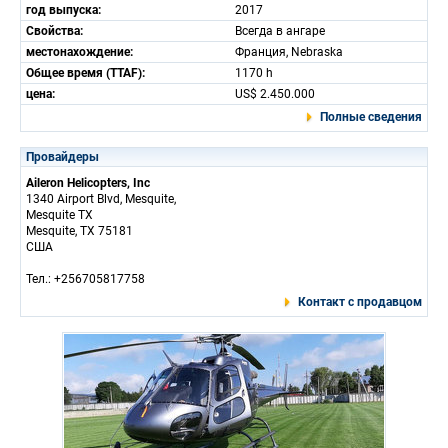
год выпуска:
2017
Свойства:
Всегда в ангаре
местонахождение:
Франция, Nebraska
Общее время (TTAF):
1170 h
цена:
US$ 2.450.000
Полные сведения
Провайдеры
Aileron Helicopters, Inc
1340 Airport Blvd, Mesquite,
Mesquite TX
Mesquite, TX 75181
США
Тел.: +256705817758
Контакт с продавцом