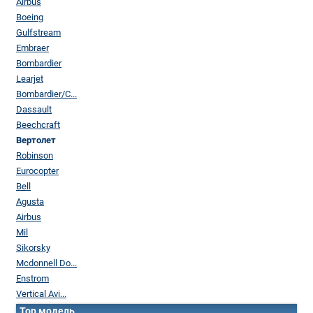
Airbus
Boeing
Gulfstream
Embraer
Bombardier
Learjet
Bombardier/C...
Dassault
Beechcraft
Вертолет
Robinson
Eurocopter
Bell
Agusta
Airbus
Mil
Sikorsky
Mcdonnell Do...
Enstrom
Vertical Avi...
Top модель