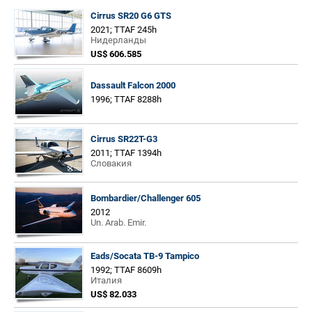
Cirrus SR20 G6 GTS
2021; TTAF 245h
Нидерланды
US$ 606.585
Dassault Falcon 2000
1996; TTAF 8288h
Cirrus SR22T-G3
2011; TTAF 1394h
Словакия
Bombardier/Challenger 605
2012
Un. Arab. Emir.
Eads/Socata TB-9 Tampico
1992; TTAF 8609h
Италия
US$ 82.033