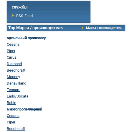
службы
RSS-Feed
Top Марка / производитель
Марка / производитель
одиночный пропеллер
Cessna
Piper
Cirrus
Diamond
Beechcraft
Mooney
Dehavilland
Tecnam
Eads/Socata
Robin
многопропеллерний
Cessna
Piper
Beechcraft