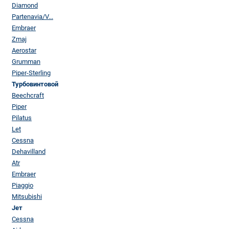
Diamond
Partenavia/V...
Embraer
Zmaj
Aerostar
Grumman
Piper-Sterling
Турбовинтовой
Beechcraft
Piper
Pilatus
Let
Cessna
Dehavilland
Atr
Embraer
Piaggio
Mitsubishi
Jет
Cessna