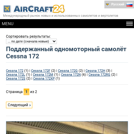
Русский
Международный рынок новых и использованных самолетов и вертолетов
MENU
:
Сортировать результаты
Поддержанный одномоторный самолёт
Cessna 172
Cessna 172
(1) |
Cessna 172F
(2) |
Cessna 172G
(2) |
Cessna 172H
(3) |
Cessna 172L
(1) |
Cessna 172M
(1) |
Cessna 172N
(6) |
Cessna 172RG
(2) |
Cessna 172S
(2) |
Cessna 172XP
(1)
Страница
1
из 2
Следующий