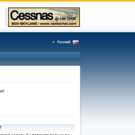
Русский
om?
?