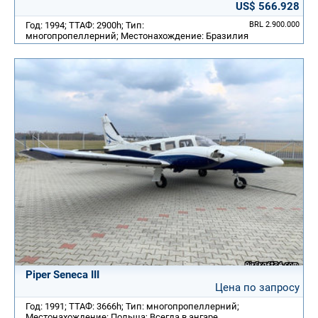
US$ 566.928
Год: 1994; ТТАФ: 2900h; Тип:
BRL 2.900.000
многопропеллерний; Местонахождение: Бразилия
Piper Seneca III
Цена по запросу
Год: 1991; ТТАФ: 3666h; Тип: многопропеллерний;
Местонахождение: Польша; Всегда в ангаре