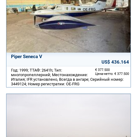
Piper Seneca V
US$ 436.164
Год: 1999; ТТАФ: 2641h; Тип:
€ 377.500
Цена-нетто: € 377.500
многопропеллерний; Местонахождение:
Италия; IFR установлено, Всегда в ангаре; Серийный номер:
3449124; Номер регистратии: OE-FRG