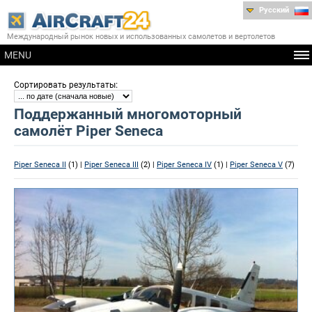
Русский
Международный рынок новых и использованных самолетов и вертолетов
MENU
:
Сортировать результаты
Поддержанный многомоторный
самолёт Piper Seneca
Piper Seneca II
(1) |
Piper Seneca III
(2) |
Piper Seneca IV
(1) |
Piper Seneca V
(7)