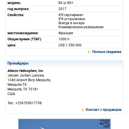
модель:
B3 or B3+
год выпуска:
2017
Свойства:
IFR сертификат
IFR установлено
Всегда в ангаре
Коммерческое разрешение
местонахождение:
Франция
Общее время (TTAF):
1000 h
цена:
US$ 1.550.000
Полные сведения
Провайдеры
Aileron Helicopters, Inc
Jensen Jordan Lubowa
1340 Airport Blvd, Mesquite,
Mesquite TX
Mesquite, TX 75181
США
Тел.: +256705817758
Контакт с продавцом