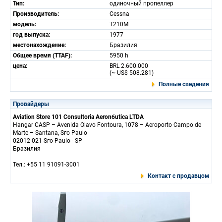
Тип:
одиночный пропеллер
Производитель:
Cessna
модель:
T210M
год выпуска:
1977
местонахождение:
Бразилия
Общее время (TTAF):
5950 h
цена:
BRL 2.600.000
(~ US$ 508.281)
Полные сведения
Провайдеры
Aviation Store 101 Consultoria Aeronбutica LTDA
Hangar CASP – Avenida Olavo Fontoura, 1078 – Aeroporto Campo de
Marte – Santana, Sгo Paulo
02012-021 Sгo Paulo - SP
Бразилия
Тел.: +55 11 91091-3001
Контакт с продавцом