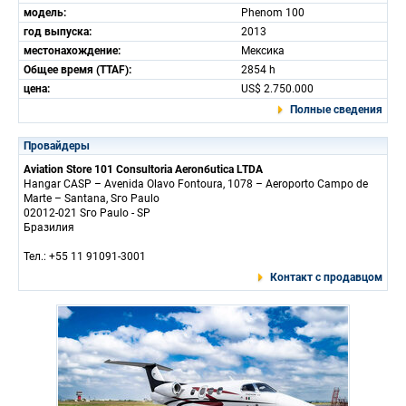
модель:
Phenom 100
год выпуска:
2013
местонахождение:
Мексика
Общее время (TTAF):
2854 h
цена:
US$ 2.750.000
Полные сведения
Провайдеры
Aviation Store 101 Consultoria Aeronбutica LTDA
Hangar CASP – Avenida Olavo Fontoura, 1078 – Aeroporto Campo de
Marte – Santana, Sгo Paulo
02012-021 Sгo Paulo - SP
Бразилия
Тел.: +55 11 91091-3001
Контакт с продавцом