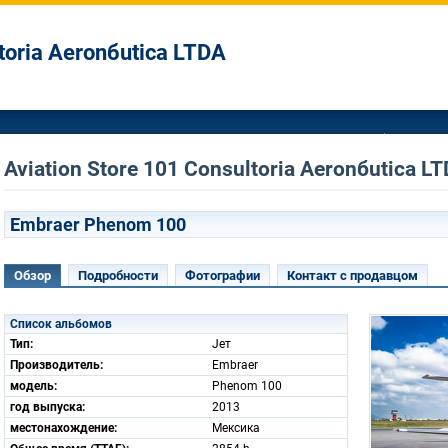
ltoria Aeronбutica LTDA
Aviation Store 101 Consultoria Aeronбutica
Embraer Phenom 100
Обзор
Подробности
Фотографии
Контакт с продавцом
Список альбомов
Тип:
Jет
Производитель:
Embraer
модель:
Phenom 100
год выпуска:
2013
местонахождение:
Мексика