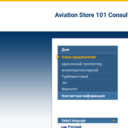
Aviation Store 101 Consu
Дом
Наши предложения
одиночный пропеллер
многопропеллерний
Турбовинтовой
Jет
Вертолет
Контактная информация
Select language
Русский