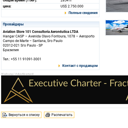
Общее время (TTAF):
2854 h
цена:
US$ 2.750.000
Полные сведения
Провайдеры
Aviation Store 101 Consultoria Aeronбutica LTDA
Hangar CASP – Avenida Olavo Fontoura, 1078 – Aeroporto
Campo de Marte – Santana, Sгo Paulo
02012-021 Sгo Paulo - SP
Бразилия
Тел.: +55 11 91091-3001
Контакт с продавцом
Вернуться к списку
Распечатать