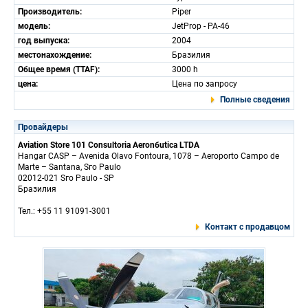
Производитель:
Piper
модель:
JetProp - PA-46
год выпуска:
2004
местонахождение:
Бразилия
Общее время (TTAF):
3000 h
цена:
Цена по запросу
Полные сведения
Провайдеры
Aviation Store 101 Consultoria Aeronбutica LTDA
Hangar CASP – Avenida Olavo Fontoura, 1078 – Aeroporto Campo de
Marte – Santana, Sгo Paulo
02012-021 Sгo Paulo - SP
Бразилия
Тел.: +55 11 91091-3001
Контакт с продавцом