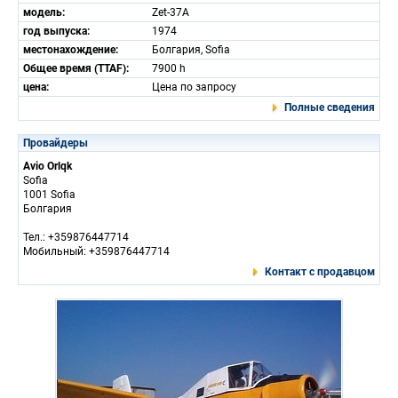
модель:
Zet-37A
год выпуска:
1974
местонахождение:
Болгария, Sofia
Общее время (TTAF):
7900 h
цена:
Цена по запросу
Полные сведения
Провайдеры
Avio Orlqk
Sofia
1001 Sofia
Болгария
Тел.: +359876447714
Мобильный: +359876447714
Контакт с продавцом