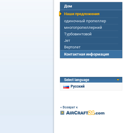
Дом
Наши предложения
одиночный пропеллер
многопропеллерний
Турбовинтовой
Jет
Вертолет
Контактная информация
Select language
Русский
« Возврат к