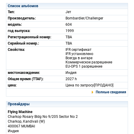
Список альбомов
Тип:
Jет
Производитель:
Bombardier/Challenger
модель:
604
год выпуска:
1999
Регистрационный номер:
TBA
Серийный номер.:
TBA
Свойства:
IFR сертификат
IFR установлено
Всегда в ангаре
Коммерческое разрешение
EU-OPS 1 разрешение
местонахождение:
Индия
Общее время (TTAF):
2027 h
цена:
Цена по запросу[ПРОДАНО]
Полные сведения
Провайдеры
Flying Machine
Charkop Rosary Bldg No 9/205 Sector No 2
Charkop, Kandivali (W)
400067 MUMBAI
Индия