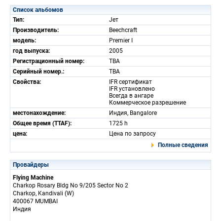
Список альбомов
Тип:
Jет
Производитель:
Beechcraft
модель:
Premier I
год выпуска:
2005
Регистрационный номер:
TBA
Серийный номер.:
TBA
Свойства:
IFR сертификат
IFR установлено
Всегда в ангаре
Коммерческое разрешение
местонахождение:
Индия, Bangalore
Общее время (TTAF):
1725 h
цена:
Цена по запросу
Полные сведения
Провайдеры
Flying Machine
Charkop Rosary Bldg No 9/205 Sector No 2
Charkop, Kandivali (W)
400067 MUMBAI
Индия