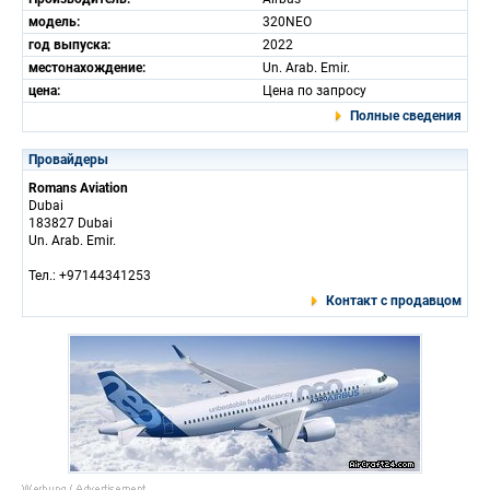
модель:
320NEO
год выпуска:
2022
местонахождение:
Un. Arab. Emir.
цена:
Цена по запросу
Полные сведения
Провайдеры
Romans Aviation
Dubai
183827 Dubai
Un. Arab. Emir.
Тел.: +97144341253
Контакт с продавцом