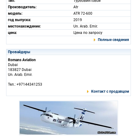
Тип:
Турбовинтовой
Производитель:
Atr
модель:
ATR 72-600
год выпуска:
2019
местонахождение:
Un. Arab. Emir.
цена:
Цена по запросу
Полные сведения
Провайдеры
Romans Aviation
Dubai
183827 Dubai
Un. Arab. Emir.
Тел.: +97144341253
Контакт с продавцом