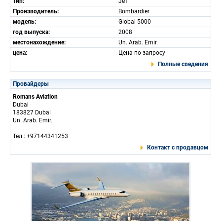
Тип:
Jет
Производитель:
Bombardier
модель:
Global 5000
год выпуска:
2008
местонахождение:
Un. Arab. Emir.
цена:
Цена по запросу
Полные сведения
Провайдеры
Romans Aviation
Dubai
183827 Dubai
Un. Arab. Emir.
Тел.: +97144341253
Контакт с продавцом