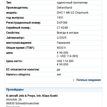
Тип:
одиночный пропеллер
Производитель:
Dehavilland
модель:
DHC-1 MK-22 Chipmunk
год выпуска:
1951
Регистрационный номер:
D-EFOM
Серийный номер.:
C1-0248
Свойства:
Всегда в ангаре
Jahresnachpr.:
2/2025
местонахождение:
Германия
Общее время (TTAF):
9020 h
цена:
€ 99.000
(~ US$ 114.385)
Цена-нетто:
US$ 114.385
€ 99.000
ЕС облагаются налогом:
да
Налога с оборота:
нет
Полные сведения
Провайдеры
K-aircraft Jets & Props, Inh. Klaus Kuehl
Imhofstr. 2b
86830 Schwabmuenchen