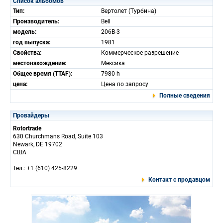
Список альбомов
Тип:
Вертолет (Турбина)
Производитель:
Bell
модель:
206B-3
год выпуска:
1981
Свойства:
Коммерческое разрешение
местонахождение:
Мексика
Общее время (TTAF):
7980 h
цена:
Цена по запросу
Полные сведения
Провайдеры
Rotortrade
630 Churchmans Road, Suite 103
Newark, DE 19702
США
Тел.: +1 (610) 425-8229
Контакт с продавцом