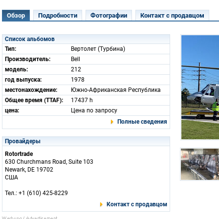
Обзор
Подробности
Фотографии
Контакт с продавцом
Список альбомов
Тип:
Вертолет (Турбина)
Производитель:
Bell
модель:
212
год выпуска:
1978
местонахождение:
Южно-Африканская Республика
Общее время (TTAF):
17437 h
цена:
Цена по запросу
Полные сведения
Провайдеры
Rotortrade
630 Churchmans Road, Suite 103
Newark, DE 19702
США
Тел.: +1 (610) 425-8229
Контакт с продавцом