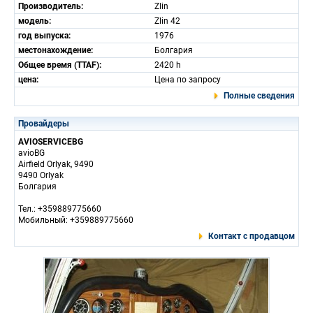
Производитель:
Zlin
модель:
Zlin 42
год выпуска:
1976
местонахождение:
Болгария
Общее время (TTAF):
2420 h
цена:
Цена по запросу
Полные сведения
Провайдеры
AVIOSERVICEBG
avioBG
Airfield Orlyak, 9490
9490 Orlyak
Болгария
Тел.: +359889775660
Мобильный: +359889775660
Контакт с продавцом