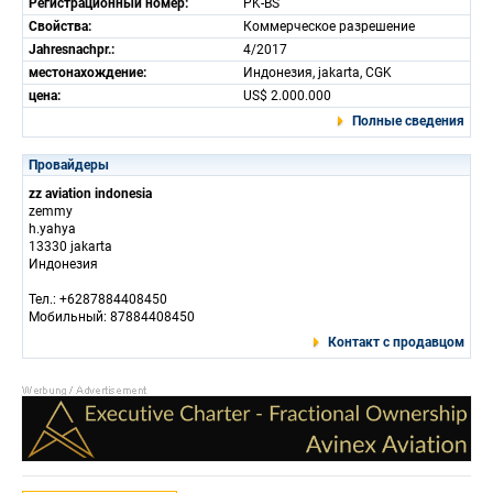
Регистрационный номер:
PK-BS
Свойства:
Коммерческое разрешение
Jahresnachpr.:
4/2017
местонахождение:
Индонезия, jakarta, CGK
цена:
US$ 2.000.000
Полные сведения
Провайдеры
zz aviation indonesia
zemmy
h.yahya
13330 jakarta
Индонезия
Тел.: +6287884408450
Мобильный: 87884408450
Контакт с продавцом