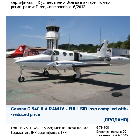
сертификат, IFR установлено, Всегда в ангаре; Номер
регистратии: D-reg; Jahresnachpr.: 6/2013
Cessna C 340 II A RAM IV - FULL SID insp.complied with-
-reduced price
[ПРОДАНО]
Год: 1976; ТТАФ: 2535h; Местонахождение:
€ 79.900
Включая налоги ЕС
Германия; IFR сертификат, IFR
Цена-нетто: € 67.142