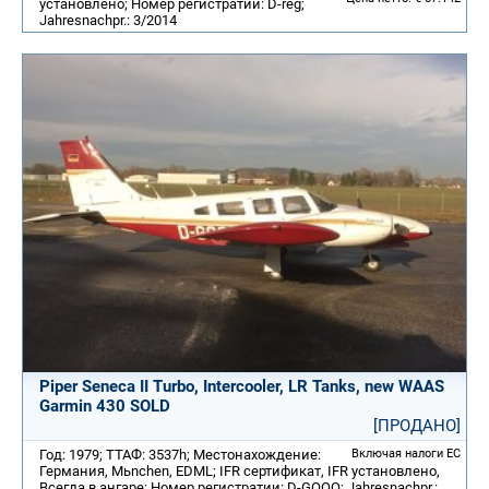
установлено; Номер регистратии: D-reg;
Jahresnachpr.: 3/2014
Piper Seneca II Turbo, Intercooler, LR Tanks, new WAAS
Garmin 430 SOLD
[ПРОДАНО]
Год: 1979; ТТАФ: 3537h; Местонахождение:
Включая налоги ЕС
Германия, Mьnchen, EDML; IFR сертификат, IFR установлено,
Всегда в ангаре; Номер регистратии: D-GOOO; Jahresnachpr.: