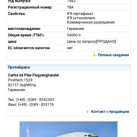
год выпуска:
1983
Регистрационный номер:
TBA
Свойства:
IFR сертификат
IFR установлено
Коммерческое разрешение
местонахождение:
Германия
Общее время (TTAF):
54000 h
цена:
Цена по запросу[ПРОДАНО]
ЕС облагаются налогом:
нет
Полные сведения
Провайдеры
Carlos de Pilar Flugzeughandel
Postfach 1529
82157 Grдfelfing
Германия
Тел.: [+49] - (0)89 - 8542303
Факс: [+49] - (0)89 - 853176
Контакт с продавцом