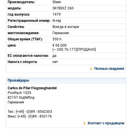
Производитель:
Steen
модель:
SKYBOLT 260
год выпуска:
1979
Регистрационный номер:
N-reg
Свойства:
Всегда в ангаре
местонахождение:
Германия
Общее время (TTAF):
550 h
цена:
€ 66.000
(~ US$ 76.177)[ПРОДАНО]
ЕС облагаются налогом:
да
Налога с оборота:
нет
Полные сведения
Провайдеры
Carlos de Pilar Flugzeughandel
Postfach 1529
82157 Grдfelfing
Германия
Тел.: [+49] - (0)89 - 8542303
Факс: [+49] - (0)89 - 853176
Контакт с продавцом