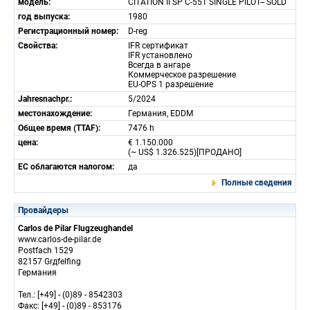
модель:
CITATION II SP C-551 SINGLE PILOT-- SOLD
год выпуска:
1980
Регистрационный номер:
D-reg
Свойства:
IFR сертификат
IFR установлено
Всегда в ангаре
Коммерческое разрешение
EU-OPS 1 разрешение
Jahresnachpr.:
5/2024
местонахождение:
Германия, EDDM
Общее время (TTAF):
7476 h
цена:
€ 1.150.000
(~ US$ 1.326.525)[ПРОДАНО]
ЕС облагаются налогом:
да
Полные сведения
Провайдеры
Carlos de Pilar Flugzeughandel
www.carlos-de-pilar.de
Postfach 1529
82157 Grдfelfing
Германия
Тел.: [+49] - (0)89 - 8542303
Факс: [+49] - (0)89 - 853176