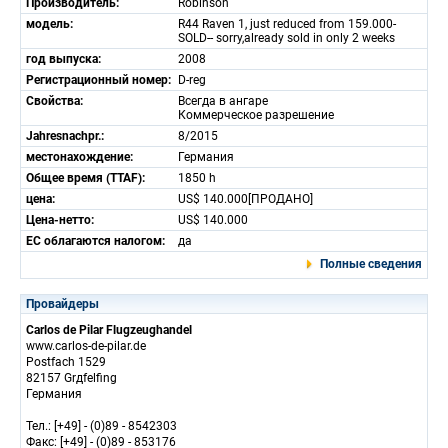
Производитель:
Robinson
модель:
R44 Raven 1, just reduced from 159.000-
SOLD-- sorry,already sold in only 2 weeks
год выпуска:
2008
Регистрационный номер:
D-reg
Свойства:
Всегда в ангаре
Коммерческое разрешение
Jahresnachpr.:
8/2015
местонахождение:
Германия
Общее время (TTAF):
1850 h
цена:
US$ 140.000[ПРОДАНО]
Цена-нетто:
US$ 140.000
ЕС облагаются налогом:
да
Полные сведения
Провайдеры
Carlos de Pilar Flugzeughandel
www.carlos-de-pilar.de
Postfach 1529
82157 Grдfelfing
Германия
Тел.: [+49] - (0)89 - 8542303
Факс: [+49] - (0)89 - 853176