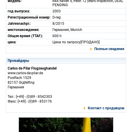
модель:
R44 Raven II, fresh 12 years inspection, DEAL
PENDING
год выпуска:
2003
Регистрационный номер:
D-reg
Jahresnachpr.:
8/2015
местонахождение:
Германия, Munich
Общее время (TTAF):
600 h
цена:
Цена по запросу[ПРОДАНО]
Полные сведения
Провайдеры
Carlos de Pilar Flugzeughandel
www.carlos-de-pilar.de
Postfach 1529
82157 Grдfelfing
Германия
Тел.: [+49] - (0)89 - 8542303
Факс: [+49] - (0)89 - 853176
Контакт с продавцом