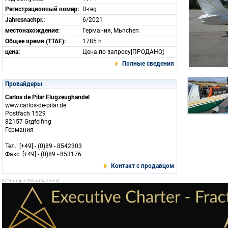
Регистрационный номер:
D-reg
Jahresnachpr.:
6/2021
местонахождение:
Германия, Mьnchen
Общее время (TTAF):
1785 h
цена:
Цена по запросу[ПРОДАНО]
Полные сведения
Провайдеры
Carlos de Pilar Flugzeughandel
www.carlos-de-pilar.de
Postfach 1529
82157 Grдfelfing
Германия
Тел.: [+49] - (0)89 - 8542303
Факс: [+49] - (0)89 - 853176
Контакт с продавцом