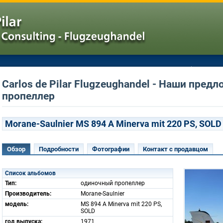
Carlos de Pilar Flugzeughandel - Наши пред
пропеллер
Morane-Saulnier MS 894 A Minerva mit 220 PS, SOLD
Обзор
Подробности
Фотографии
Контакт с продавцом
Список альбомов
Тип:
одиночный пропеллер
Производитель:
Morane-Saulnier
модель:
MS 894 A Minerva mit 220 PS,
SOLD
год выпуска:
1971