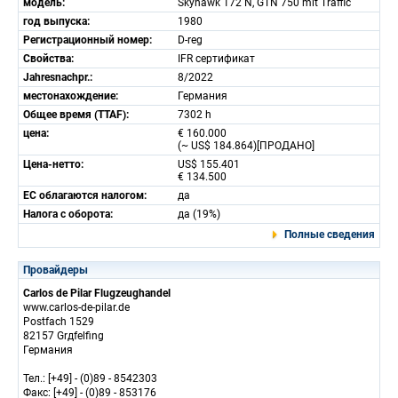
модель:
Skyhawk 172 N, GTN 750 mit Traffic
год выпуска:
1980
Регистрационный номер:
D-reg
Свойства:
IFR сертификат
Jahresnachpr.:
8/2022
местонахождение:
Германия
Общее время (TTAF):
7302 h
цена:
€ 160.000
(~ US$ 184.864)[ПРОДАНО]
Цена-нетто:
US$ 155.401
€ 134.500
ЕС облагаются налогом:
да
Налога с оборота:
да (19%)
Полные сведения
Провайдеры
Carlos de Pilar Flugzeughandel
www.carlos-de-pilar.de
Postfach 1529
82157 Grдfelfing
Германия
Тел.: [+49] - (0)89 - 8542303
Факс: [+49] - (0)89 - 853176