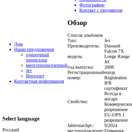
Фотографии
Контакт с продавцом
Обзор
Список альбомов
Тип:
Jет
Дом
Производитель:
Dassault
Наши предложения
Falcon 7X
одиночный
модель:
Longe Range
пропеллер
Jet
многопропеллерний
год выпуска:
2008
Jет
Регистрационный
europ.
Вертолет
номер:
Registration
Контактная информация
IFR
сертификат
Всегда в
ангаре
Свойства:
Коммерческо
разрешение
EU-OPS 1
Select language
разрешение
Jahresnachpr.:
9/2024
Русский
местонахождение:
Германия