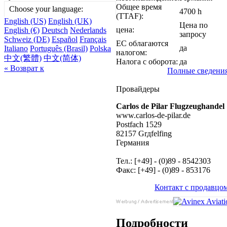
Общее время
Choose your language:
4700 h
(TTAF):
English (US)
English (UK)
Цена по
цена:
English (€)
Deutsch
Nederlands
запросу
Schweiz (DE)
Español
Français
ЕС облагаются
да
Italiano
Português (Brasil)
Polska
налогом:
中文(繁體)
中文(简体)
Налога с оборота:
да
« Возврат к
Полные сведени
Провайдеры
Carlos de Pilar Flugzeughandel
www.carlos-de-pilar.de
Postfach 1529
82157 Grдfelfing
Германия
Тел.: [+49] - (0)89 - 8542303
Факс: [+49] - (0)89 - 853176
Контакт с продавцо
Подробности