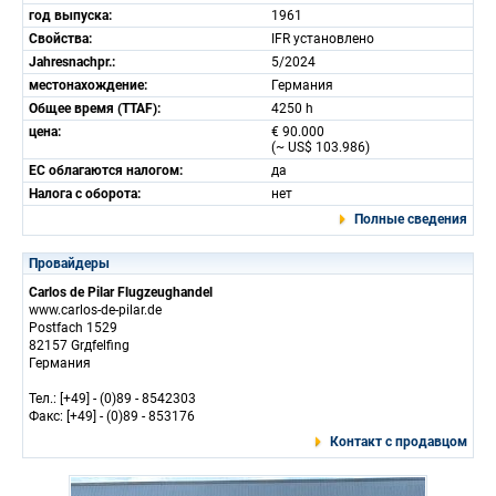
год выпуска:
1961
Свойства:
IFR установлено
Jahresnachpr.:
5/2024
местонахождение:
Германия
Общее время (TTAF):
4250 h
цена:
€ 90.000
(~ US$ 103.986)
ЕС облагаются налогом:
да
Налога с оборота:
нет
Полные сведения
Провайдеры
Carlos de Pilar Flugzeughandel
www.carlos-de-pilar.de
Postfach 1529
82157 Grдfelfing
Германия
Тел.: [+49] - (0)89 - 8542303
Факс: [+49] - (0)89 - 853176
Контакт с продавцом