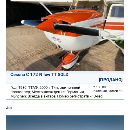
Cessna C 172 N low TT SOLD
[ПРОДАНО]
Год: 1980; ТТАФ: 2000h; Тип: одиночный
€ 130.000
Включая налоги ЕС
пропеллер; Местонахождение: Германия,
Mьnchen; Всегда в ангаре; Номер регистратии: D-reg
Jет