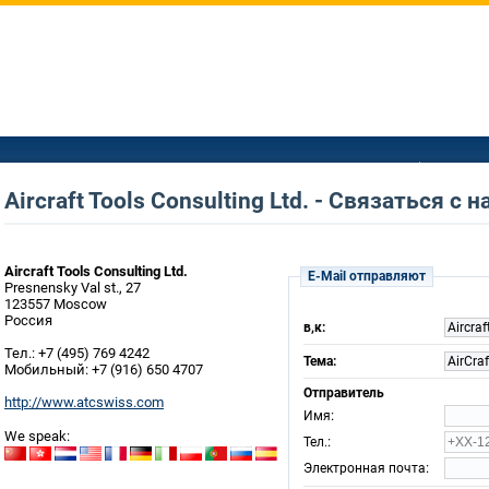
Aircraft Tools Consulting Ltd. - Связаться с 
Aircraft Tools Consulting Ltd.
E-Mail отправляют
Presnensky Val st., 27
123557 Moscow
Россия
в,к:
Aircraf
Тел.: +7 (495) 769 4242
Тема:
AirCra
Мобильный: +7 (916) 650 4707
Отправитель
http://www.atcswiss.com
:
Имя
We speak:
:
Тел.
:
Электронная почта