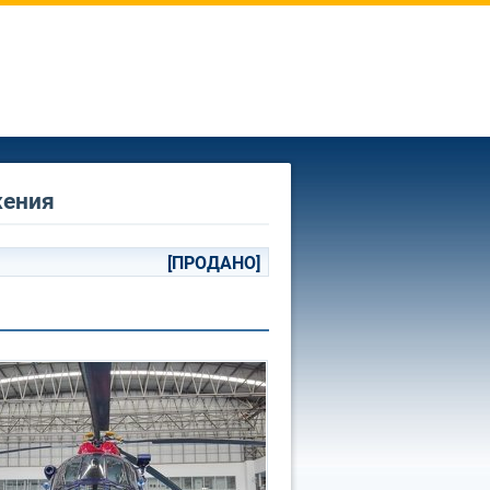
жения
[ПРОДАНО]