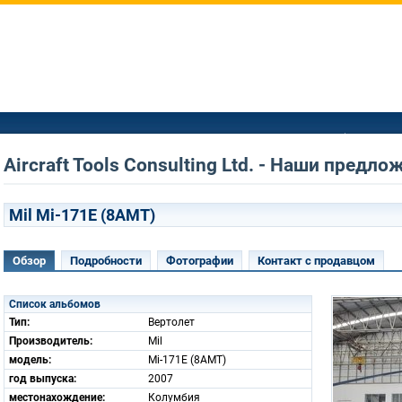
Aircraft Tools Consulting Ltd. - Наши предло
Mil Mi-171E (8AMT)
Обзор
Подробности
Фотографии
Контакт с продавцом
Список альбомов
Тип:
Вертолет
Производитель:
Mil
модель:
Mi-171E (8AMT)
год выпуска:
2007
местонахождение:
Колумбия