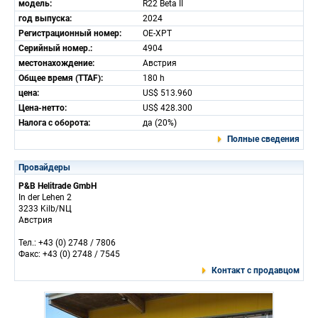
модель:
R22 Beta II
год выпуска:
2024
Регистрационный номер:
OE-XPT
Серийный номер.:
4904
местонахождение:
Австрия
Общее время (TTAF):
180 h
цена:
US$ 513.960
Цена-нетто:
US$ 428.300
Налога с оборота:
да (20%)
Полные сведения
Провайдеры
P&B Helitrade GmbH
In der Lehen 2
3233 Kilb/NЦ
Австрия
Тел.: +43 (0) 2748 / 7806
Факс: +43 (0) 2748 / 7545
Контакт с продавцом