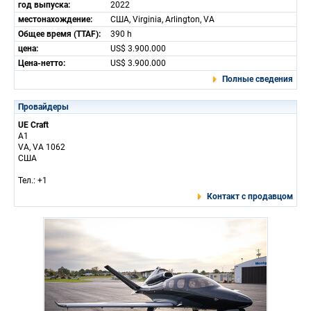
год выпуска:
2022
местонахождение:
США, Virginia, Arlington, VA
Общее время (TTAF):
390 h
цена:
US$ 3.900.000
Цена-нетто:
US$ 3.900.000
Полные сведения
Провайдеры
UE Craft
A1
VA, VA 1062
США
Тел.: +1
Контакт с продавцом