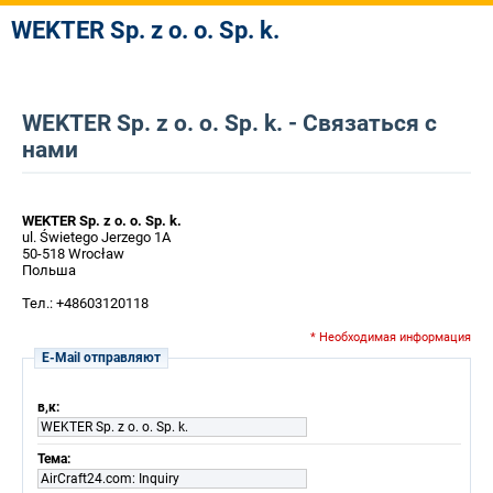
WEKTER Sp. z o. o. Sp. k.
WEKTER Sp. z o. o. Sp. k. - Связаться с
нами
WEKTER Sp. z o. o. Sp. k.
ul. Świetego Jerzego 1A
50-518 Wrocław
Польша
Тел.: +48603120118
* Необходимая информация
E-Mail отправляют
в,к:
WEKTER Sp. z o. o. Sp. k.
Тема:
AirCraft24.com: Inquiry