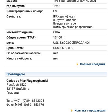
модель:
1968 Gulfstream G-IISP Hushed
год выпуска:
1968
Регистрационный номер:
US
Свойства:
IFR сертификат
IFR установлено
Всегда в ангаре
Коммерческое разрешение
местонахождение:
США
Общее время (TTAF):
13400 h
цена:
US$ 3.600.000[ПРОДАНО]
Цена-нетто:
US$ 3.600.000
ЕС облагаются налогом:
нет
Налога с оборота:
нет
Полные сведения
Провайдеры
Carlos de Pilar Flugzeughandel
Postfach 1529
82157 Grдfelfing
Германия
Тел.: [+49] - (0)89 - 8542303
Факс: [+49] - (0)89 - 853176
Контакт с продавцом