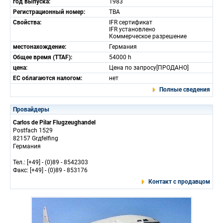
год выпуска:
1983
Регистрационный номер:
TBA
Свойства:
IFR сертификат
IFR установлено
Коммерческое разрешение
местонахождение:
Германия
Общее время (TTAF):
54000 h
цена:
Цена по запросу[ПРОДАНО]
ЕС облагаются налогом:
нет
Полные сведения
Провайдеры
Carlos de Pilar Flugzeughandel
Postfach 1529
82157 Grдfelfing
Германия
Тел.: [+49] - (0)89 - 8542303
Факс: [+49] - (0)89 - 853176
Контакт с продавцом