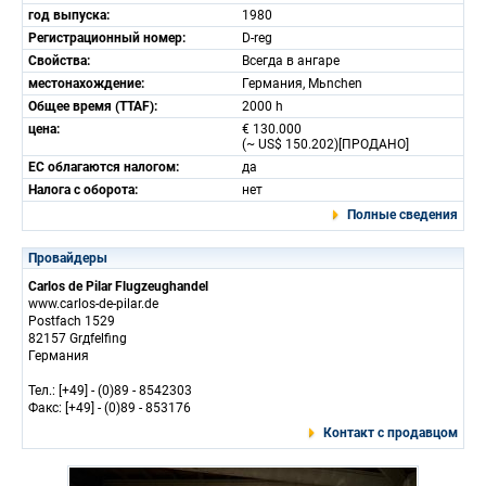
год выпуска:
1980
Регистрационный номер:
D-reg
Свойства:
Всегда в ангаре
местонахождение:
Германия, Mьnchen
Общее время (TTAF):
2000 h
цена:
€ 130.000
(~ US$ 150.202)[ПРОДАНО]
ЕС облагаются налогом:
да
Налога с оборота:
нет
Полные сведения
Провайдеры
Carlos de Pilar Flugzeughandel
www.carlos-de-pilar.de
Postfach 1529
82157 Grдfelfing
Германия
Тел.: [+49] - (0)89 - 8542303
Факс: [+49] - (0)89 - 853176
Контакт с продавцом