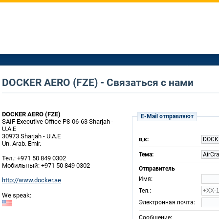
DOCKER AERO (FZE) - Связаться с нами
DOCKER AERO (FZE)
E-Mail отправляют
SAIF Executive Office P8-06-63 Sharjah -
U.A.E
30973 Sharjah - U.A.E
в,к:
DOCKE
Un. Arab. Emir.
Тема:
AirCra
Тел.: +971 50 849 0302
Мобильный: +971 50 849 0302
Отправитель
:
Имя
http://www.docker.ae
:
Тел.
We speak:
:
Электронная почта
:
Сообщение