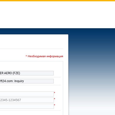
* Необходимая информация
R AERO (FZE)
ft24.com: Inquiry
*
*
*