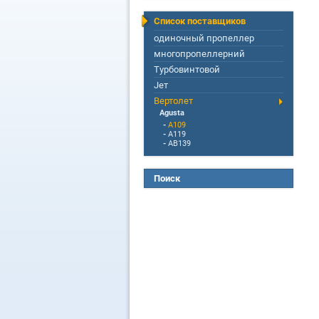
Список поставщиков
одиночный пропеллер
многопропеллерний
Турбовинтовой
Jет
Вертолет
Agusta
-
A109
-
A119
-
AB139
Поиск