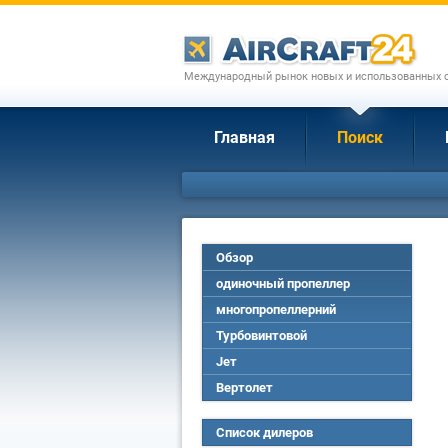
Международный рынок новых и использованных с
Главная
Поиск
Обзор
одиночный пропеллер
многопропеллерний
Турбовинтовой
Jет
Вертолет
Список дилеров