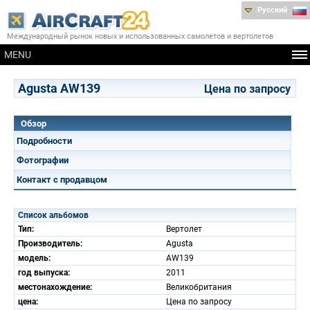
Русский
Международный рынок новых и использованных самолетов и вертолетов
MENU
Agusta AW139
Цена по запросу
Обзор
Подробности
Фотографии
Контакт с продавцом
Список альбомов
Тип:
Вертолет
Производитель:
Agusta
модель:
AW139
год выпуска:
2011
местонахождение:
Великобритания
цена:
Цена по запросу